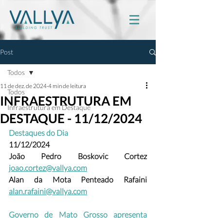
Post
Todos
11 de dez. de 2024
4 min de leitura
Todos
INFRAESTRUTURA EM
Infraestrutura em Destaque
DESTAQUE - 11/12/2024
Destaques do Dia
11/12/2024
João Pedro Boskovic Cortez
joao.cortez@vallya.com
Alan da Mota Penteado Rafaini 
alan.rafaini@vallya.com
Governo de Mato Grosso apresenta 