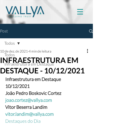
Post
Todos
10 de dez. de 2021
4 min de leitura
Todos
INFRAESTRUTURA EM
Infraestrutura em Destaque
DESTAQUE - 10/12/2021
Infraestrutura em Destaque
10/12/2021
João Pedro Boskovic Cortez 
joao.cortez@vallya.com
Vitor Beserra Landim  
vitor.landim@vallya.com
Destaques do Dia