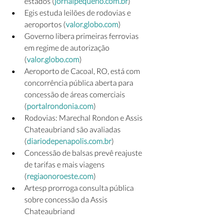
estados (
jornalpequeno.com.br
)
Egis estuda leilões de rodovias e 
aeroportos (
valor.globo.com
)
Governo libera primeiras ferrovias 
em regime de autorização 
(
valor.globo.com
)
Aeroporto de Cacoal, RO, está com 
concorrência pública aberta para 
concessão de áreas comerciais 
(
portalrondonia.com
)
Rodovias: Marechal Rondon e Assis 
Chateaubriand são avaliadas 
(
diariodepenapolis.com.br
)
Concessão de balsas prevê reajuste 
de tarifas e mais viagens 
(
regiaonoroeste.com
)
Artesp prorroga consulta pública 
sobre concessão da Assis 
Chateaubriand 