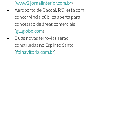
(
www2.jornalinterior.com.br
)
Aeroporto de Cacoal, RO, está com 
concorrência pública aberta para 
concessão de áreas comerciais 
(
g1.globo.com
)
Duas novas ferrovias serão 
construídas no Espírito Santo 
(
folhavitoria.com.br
)
Governo autoriza construção e 
operação de nove ferrovias, após 
novo marco do setor 
(
jornaldebrasilia.com.br
)
Ministério autoriza construção de 9 
ferrovias pela iniciativa privada 
(
agenciabrasil.ebc.com.br
)
Infraestrutura já recebeu 47 
pedidos de requerimento de novas 
ferrovias (
vvale.com.br
)
Concessão de balsas em SP prevê 