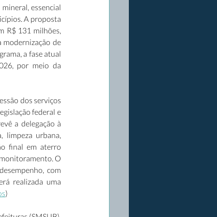
mineral, essencial 
cípios. A proposta 
m R$ 131 milhões, 
 modernização de 
rama, a fase atual 
026, por meio da 
ssão dos serviços 
gislação federal e 
evê a delegação à 
, limpeza urbana, 
 final em aterro 
 monitoramento. O 
 desempenho, com 
erá realizada uma 
os
) 
efeituras (SMSUB), 