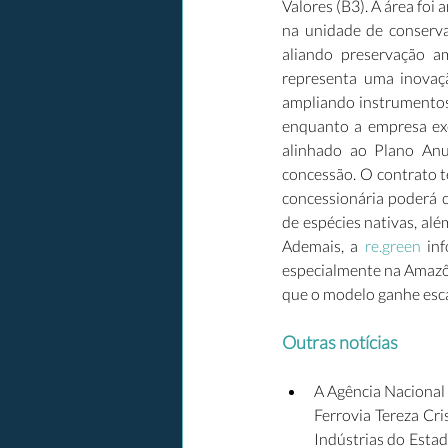
Valores (B3). A área foi 
na unidade de conservaç
aliando preservação a
representa uma inovaçã
ampliando instrumentos 
enquanto a empresa exe
alinhado ao Plano Anu
concessão. O contrato t
concessionária poderá co
de espécies nativas, al
Ademais, a 
re.green
 in
especialmente na Amazôn
que o modelo ganhe esca
Outras notícias
A Agência Nacional
Ferrovia Tereza Cri
Indústrias do Estad