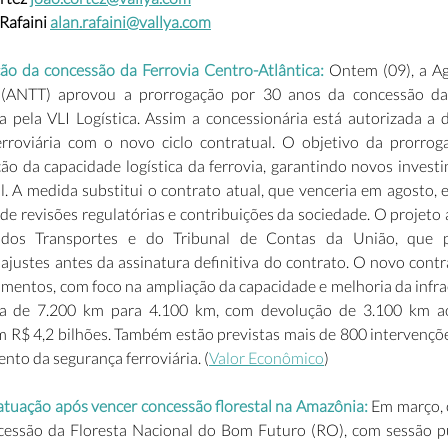
afaini 
alan.rafaini@vallya.com
o da concessão da Ferrovia Centro-Atlântica:
 Ontem (09), a Ag
s (ANTT) aprovou a prorrogação por 30 anos da concessão da
a pela VLI Logística. Assim a concessionária está autorizada a d
rroviária com o novo ciclo contratual. O objetivo da prorrogaç
o da capacidade logística da ferrovia, garantindo novos investi
l. A medida substitui o contrato atual, que venceria em agosto, e
de revisões regulatórias e contribuições da sociedade. O projeto 
 dos Transportes e do Tribunal de Contas da União, que p
ajustes antes da assinatura definitiva do contrato. O novo contr
imentos, com foco na ampliação da capacidade e melhoria da infra
da de 7.200 km para 4.100 km, com devolução de 3.100 km ao
 R$ 4,2 bilhões. Também estão previstas mais de 800 intervençõe
nto da segurança ferroviária. (
Valor Econômico
)
 atuação após vencer concessão florestal na Amazônia:
 Em março, 
ncessão da Floresta Nacional do Bom Futuro (RO), com sessão pú