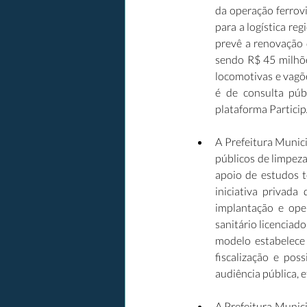
da operação ferrovi
para a logística re
prevê a renovação 
sendo R$ 45 milhõ
locomotivas e vagõe
é de consulta púb
plataforma Particip
A Prefeitura Munic
públicos de limpeza
apoio de estudos t
iniciativa privada 
implantação e ope
sanitário licenciad
modelo estabelece
fiscalização e pos
audiência pública, 
A Prefeitura Munici