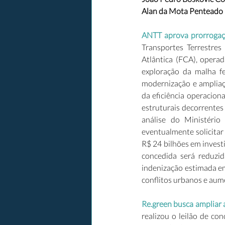
Alan da Mota Penteado R
ANTT aprova prorrogaçã
Transportes Terrestre
Atlântica (FCA), operad
exploração da malha fe
modernização e ampliaçã
da eficiência operaciona
estruturais decorrentes 
análise do Ministério
eventualmente solicitar 
R$ 24 bilhões em invest
concedida será reduzi
indenização estimada em
conflitos urbanos e aume
Re.green
 busca ampliar
realizou o leilão de co