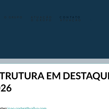
O GRUPO
ATUAÇÃO
CONTATO
O GRUPO
ATUAÇÃO
MÍDIA
TRUTURA EM DESTAQUE
026
rtez
joao.cortez@vallya.com