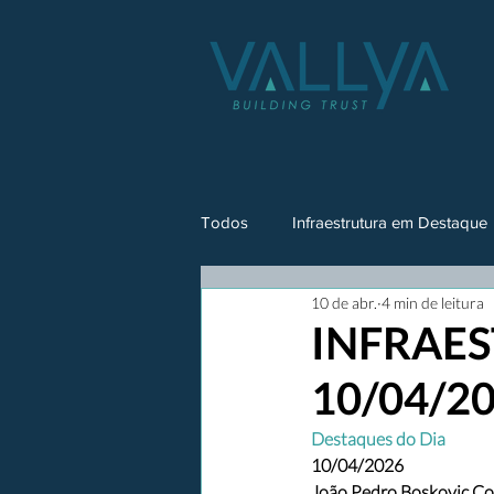
Todos
Infraestrutura em Destaque
10 de abr.
4 min de leitura
INFRAES
10/04/2
Destaques do Dia
10/04/2026
João Pedro Boskovic Co