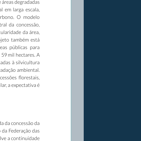
e áreas degradadas 
 em larga escala, 
arbono. O modelo 
ral da concessão, 
laridade da área, 
ojeto também está 
as públicas para 
9 mil hectares. A 
das à silvicultura 
adação ambiental. 
sões florestais, 
r, a expectativa é 
a da concessão da 
 da Federação das 
lve a continuidade 