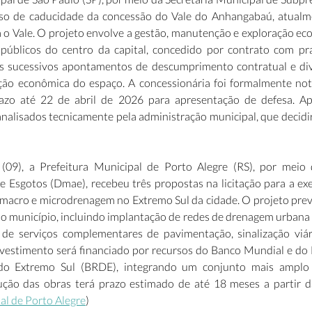
so de caducidade da concessão do Vale do Anhangabaú, atualme
a o Vale. O projeto envolve a gestão, manutenção e exploração ec
 públicos do centro da capital, concedido por contrato com pr
s sucessivos apontamentos de descumprimento contratual e div
ão econômica do espaço. A concessionária foi formalmente notif
azo até 22 de abril de 2026 para apresentação de defesa. Apó
alisados tecnicamente pela administração municipal, que decidirá
a (09), a Prefeitura Municipal de Porto Alegre (RS), por meio
e Esgotos (Dmae), recebeu três propostas na licitação para a exe
 macro e microdrenagem no Extremo Sul da cidade. O projeto prev
do município, incluindo implantação de redes de drenagem urbana 
de serviços complementares de pavimentação, sinalização viár
investimento será financiado por recursos do Banco Mundial e do 
o Extremo Sul (BRDE), integrando um conjunto mais amplo 
ução das obras terá prazo estimado de até 18 meses a partir da
al de Porto Alegre
) 