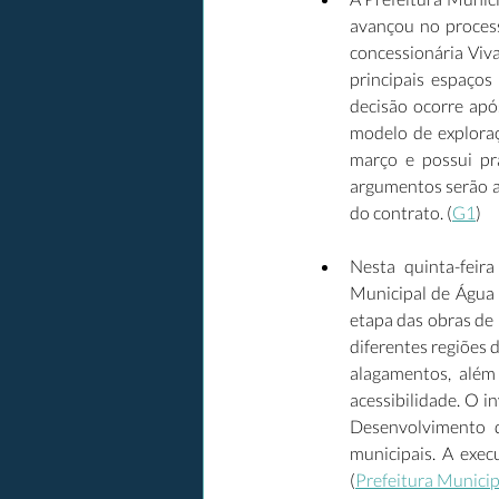
avançou no proces
concessionária Viv
principais espaços
decisão ocorre apó
modelo de exploraç
março e possui pr
argumentos serão an
do contrato. (
G1
) 
Nesta quinta-feir
Municipal de Água 
etapa das obras de
diferentes regiões 
alagamentos, além 
acessibilidade. O 
Desenvolvimento d
municipais. A exec
(
Prefeitura Municip