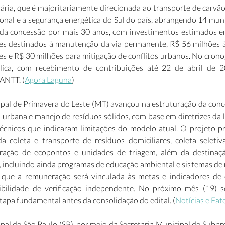
ária, que é majoritariamente direcionada ao transporte de carvão 
gional e a segurança energética do Sul do país, abrangendo 14 muni
da concessão por mais 30 anos, com investimentos estimados e
es destinados à manutenção da via permanente, R$ 56 milhões à
s e R$ 30 milhões para mitigação de conflitos urbanos. No cronog
lica, com recebimento de contribuições até 22 de abril de 2
ANTT. (
Agora Laguna
) 
ipal de Primavera do Leste (MT) avançou na estruturação da conce
 urbana e manejo de resíduos sólidos, com base em diretrizes da le
écnicos que indicaram limitações do modelo atual. O projeto pr
da coleta e transporte de resíduos domiciliares, coleta seletiva
ração de ecopontos e unidades de triagem, além da destinação
o, incluindo ainda programas de educação ambiental e sistemas de
 que a remuneração será vinculada às metas e indicadores de
sibilidade de verificação independente. No próximo mês (19) s
etapa fundamental antes da consolidação do edital. (
Notícias e Fat
pal de São Paulo (SP), por meio da Secretaria Municipal de Subpr