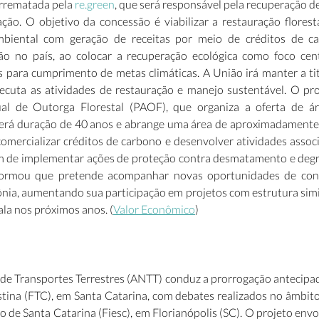
arrematada pela 
re.green
, que será responsável pela recuperação d
ão. O objetivo da concessão é viabilizar a restauração florestal
mbiental com geração de receitas por meio de créditos de c
o no país, ao colocar a recuperação ecológica como foco cent
para cumprimento de metas climáticas. A União irá manter a titu
cuta as atividades de restauração e manejo sustentável. O pr
al de Outorga Florestal (PAOF), que organiza a oferta de áre
erá duração de 40 anos e abrange uma área de aproximadamente 5
mercializar créditos de carbono e desenvolver atividades associa
ém de implementar ações de proteção contra desmatamento e degr
formou que pretende acompanhar novas oportunidades de conces
ia, aumentando sua participação em projetos com estrutura simila
la nos próximos anos. (
Valor Econômico
)  
 de Transportes Terrestres (ANTT) conduz a prorrogação antecipad
stina (FTC), em Santa Catarina, com debates realizados no âmbito
o de Santa Catarina (Fiesc), em Florianópolis (SC). O projeto envo