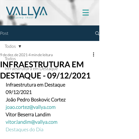
Post
Todos
9 de dez. de 2021
4 min de leitura
Todos
INFRAESTRUTURA EM
Infraestrutura em Destaque
DESTAQUE - 09/12/2021
Infraestrutura em Destaque
09/12/2021
João Pedro Boskovic Cortez 
joao.cortez@vallya.com
Vitor Beserra Landim 
vitor.landim@vallya.com
Destaques do Dia