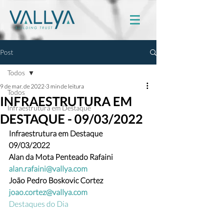
Post
Todos
9 de mar. de 2022
3 min de leitura
Todos
INFRAESTRUTURA EM
Infraestrutura em Destaque
DESTAQUE - 09/03/2022
Infraestrutura em Destaque
09/03/2022
Alan da Mota Penteado Rafaini  
alan.rafaini@vallya.com
João Pedro Boskovic Cortez 
joao.cortez@vallya.com
Destaques do Dia