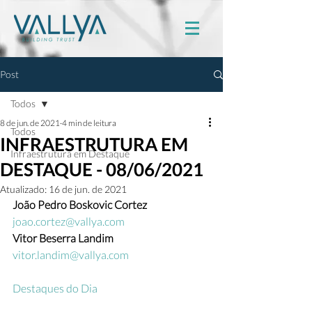
Post
Todos
8 de jun. de 2021
4 min de leitura
Todos
INFRAESTRUTURA EM
Infraestrutura em Destaque
DESTAQUE - 08/06/2021
Atualizado:
16 de jun. de 2021
João Pedro Boskovic Cortez
joao.cortez@vallya.com
Vitor Beserra Landim
vitor.landim@vallya.com
Destaques do Dia