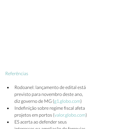
Referências
Rodoanel: lançamento de edital está 
previsto para novembro deste ano, 
diz governo de MG (
g1.globo.com
)
Indefinição sobre regime fiscal afeta 
projetos em portos (
valor.globo.com
)
ES acerta ao defender seus 
interesses na ampliação de ferrovias 