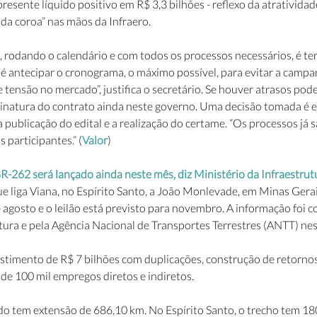
 presente líquido positivo em R$ 3,3 bilhões - reflexo da atrativid
 da coroa” nas mãos da Infraero.
, rodando o calendário e com todos os processos necessários, é ter
é antecipar o cronograma, o máximo possível, para evitar a campan
 tensão no mercado”, justifica o secretário. Se houver atrasos pode
sinatura do contrato ainda neste governo. Uma decisão tomada é en
 a publicação do edital e a realização do certame. “Os processos já 
participantes.” (
Valor
)
R-262 será lançado ainda neste mês, diz Ministério da Infraestrut
 liga Viana, no Espírito Santo, a João Monlevade, em Minas Gerais
agosto e o leilão está previsto para novembro. A informação foi c
tura e pela Agência Nacional de Transportes Terrestres (ANTT) nest
stimento de R$ 7 bilhões com duplicações, construção de retornos 
 de 100 mil empregos diretos e indiretos.
do tem extensão de 686,10 km. No Espírito Santo, o trecho tem 180