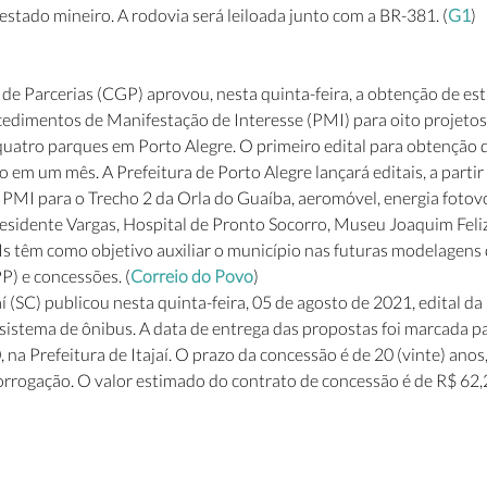
 estado mineiro. A rodovia será leiloada junto com a BR-381. (
G1
)
e Parcerias (CGP) aprovou, nesta quinta-feira, a obtenção de es
edimentos de Manifestação de Interesse (PMI) para oito projetos 
uatro parques em Porto Alegre. O primeiro edital para obtenção 
o em um mês. A Prefeitura de Porto Alegre lançará editais, a parti
PMI para o Trecho 2 da Orla do Guaíba, aeromóvel, energia fotovol
esidente Vargas, Hospital de Pronto Socorro, Museu Joaquim Feli
 têm como objetivo auxiliar o município nas futuras modelagens d
P) e concessões. (
Correio do Povo
)
aí (SC) publicou nesta quinta-feira, 05 de agosto de 2021, edital da 
istema de ônibus. A data de entrega das propostas foi marcada par
 na Prefeitura de Itajaí. O prazo da concessão é de 20 (vinte) anos
orrogação. O valor estimado do contrato de concessão é de R$ 62,