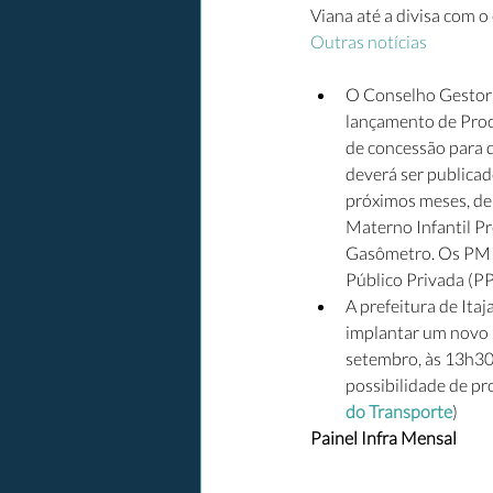
Viana até a divisa com o
Outras notícias
O Conselho Gestor d
lançamento de Proc
de concessão para q
deverá ser publicad
próximos meses, de 
Materno Infantil Pr
Gasômetro. Os PMIs
Público Privada (PP
A prefeitura de Itaj
implantar um novo s
setembro, às 13h30,
possibilidade de pr
do Transporte
)
Painel Infra Mensal