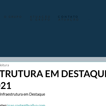
O GRUPO
ATUAÇÃO
CONTATO
O GRUPO
ATUAÇÃO
MÍDIA
leitura
TRUTURA EM DESTAQUE
021
Infraestrutura em Destaque
rtez 
joao.cortez@vallya.com