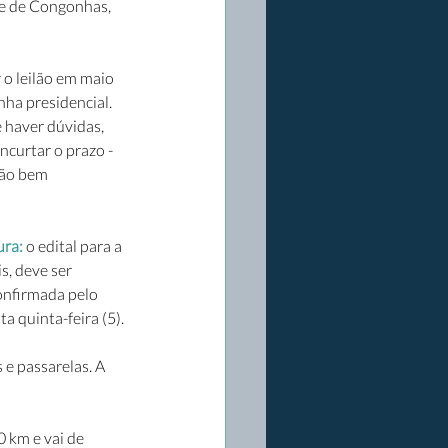
ade de Congonhas, 
 o leilão em maio 
ha presidencial. 
 haver dúvidas, 
curtar o prazo - 
são bem 
ura:
 o edital para a 
, deve ser 
onfirmada pelo 
a quinta-feira (5).
e passarelas. A 
 km e vai de 