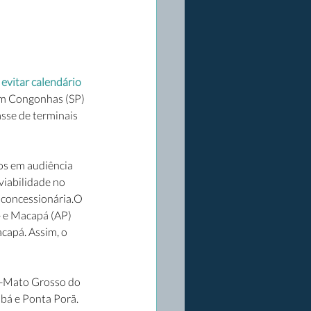
evitar calendário 
em Congonhas (SP) 
sse de terminais 
os em audiência 
viabilidade no 
 concessionária.O 
- e Macapá (AP) 
capá. Assim, o 
o-Mato Grosso do 
bá e Ponta Porã. 