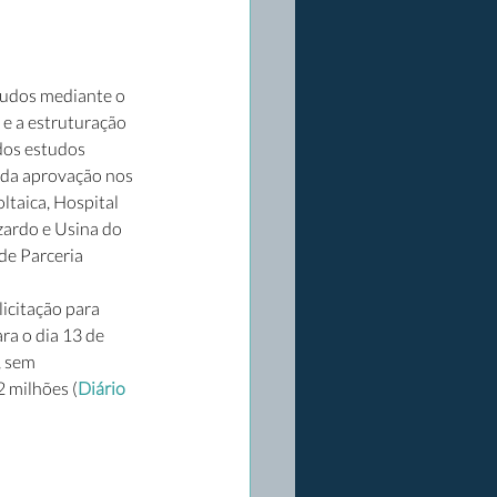
tudos mediante o 
e a estruturação 
dos estudos 
r da aprovação nos 
taica, Hospital 
zardo e Usina do 
e Parceria 
licitação para 
a o dia 13 de 
, sem 
2 milhões (
Diário 