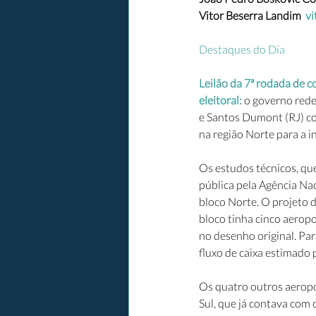
Vitor Beserra Landim  
vi
Destaques do Dia
Leilão da 7ª rodada de 
eleitoral: 
o governo rede
e Santos Dumont (RJ) com
na região Norte para a i
Os estudos técnicos, qu
pública pela Agência Nac
bloco Norte. O projeto 
bloco tinha cinco aerop
no desenho original. Par
fluxo de caixa estimado 
Os quatro outros aeropo
Sul, que já contava co