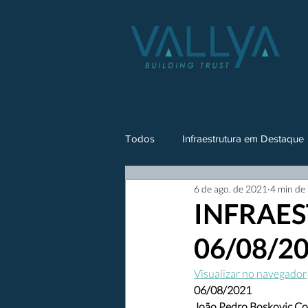
Todos
Infraestrutura em Destaque
6 de ago. de 2021
4 min de 
INFRAES
06/08/2
Visualizar no navegador
06/08/2021
João Pedro Boskovic Co