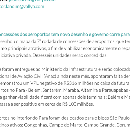
tor.landim@vallya.com
concessões dos aeroportos tem novo desenho e governo corre para 
senhou o mapa da 7ª rodada de concessões de aeroportos, que t
o principais atrativos, a fim de viabilizar economicamente o repa
niciativa privada. Dezesseis unidades serão concedidas.
e foram entregues ao Ministério da Infraestrutura e serão colocad
ional de Aviação Civil (Anac) ainda neste mês, apontaram falta de 
demonstrou um VPL negativo de R$316 milhões no caixa da futura
ortos no Pará - Belém, Santarém, Marabá, Altamira e Parauapebas 
a ganhar viabilidade, ficará com apenas dois terminais: Belém e Ma
passa a ser positivo em cerca de R$ 100 milhões.
rtos no interior do Pará foram deslocados para o bloco São Paul
m cinco ativos: Congonhas, Campo de Marte, Campo Grande, Corum