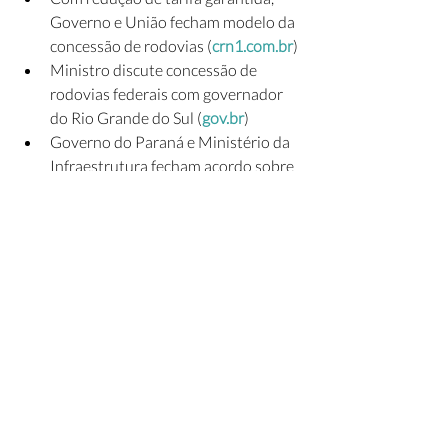
Governo e União fecham modelo da 
concessão de rodovias (
crn1.com.br
)
Ministro discute concessão de 
rodovias federais com governador 
do Rio Grande do Sul (
gov.br
)
Governo do Paraná e Ministério da 
Infraestrutura fecham acordo sobre 
concessão de rodovias 
(
paranaportal.uol.com.br
)
Consulta pública para concessão de 
rodovias recebe mais de 1,4 mil 
contribuições (
clicportela.com.br
)
Deputados divergem sobre projeto 
de concessão de rodovias do Paraná 
(
folhadelondrina.com.br
)
TCE-SP determina que Artesp retire 
investimentos na Perimetral de 
edital que prevê pedágio em Mogi 