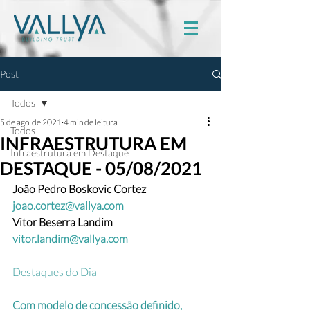
Post
Todos
5 de ago. de 2021
4 min de leitura
Todos
INFRAESTRUTURA EM
Infraestrutura em Destaque
DESTAQUE - 05/08/2021
João Pedro Boskovic Cortez 
joao.cortez@vallya.com
Vitor Beserra Landim  
vitor.landim@vallya.com
Destaques do Dia
Com modelo de concessão definido, 