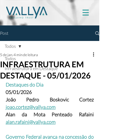
Post
Todos
5 de jan.
4 min de leitura
Todos
INFRAESTRUTURA EM
Infraestrutura em Destaque
DESTAQUE - 05/01/2026
Destaques do Dia
05/01/2026
João Pedro Boskovic Cortez
joao.cortez@vallya.com
Alan da Mota Penteado Rafaini 
alan.rafaini@vallya.com
Governo Federal avança na concessão do 