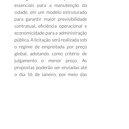
essenciais para a manutenção da 
cidade, em um modelo estruturado 
para garantir maior previsibilidade 
contratual, eficiência operacional e 
economicidade para a administração 
pública. A licitação será realizada sob 
o regime de empreitada por preço 
global, adotando como critério de 
julgamento o menor preço. As 
propostas poderão ser enviadas até 
o dia 16 de janeiro, por meio das 
plataformas eletrônicas Licitanet e 
Aracaju Compra, onde também 
estão disponíveis o edital completo, 
seus anexos e os comunicados 
oficiais relacionados ao processo. 
(
G1
)  