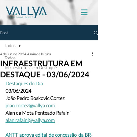
Post
Todos
4 de jun. de 2024
4 min de leitura
Todos
INFRAESTRUTURA EM
Infraestrutura em Destaque
DESTAQUE - 03/06/2024
Destaques do Dia
03/06/2024
João Pedro Boskovic Cortez 
joao.cortez@vallya.com
Alan da Mota Penteado Rafaini 
alan.rafaini@vallya.com
ANTT aprova edital de concessão da BR-