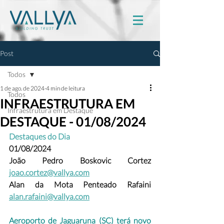
Post
Todos
1 de ago. de 2024
4 min de leitura
Todos
INFRAESTRUTURA EM
Infraestrutura em Destaque
DESTAQUE - 01/08/2024
Destaques do Dia
01/08/2024
João Pedro Boskovic Cortez 
joao.cortez@vallya.com
Alan da Mota Penteado Rafaini 
alan.rafaini@vallya.com
Aeroporto de Jaguaruna (SC) terá novo 