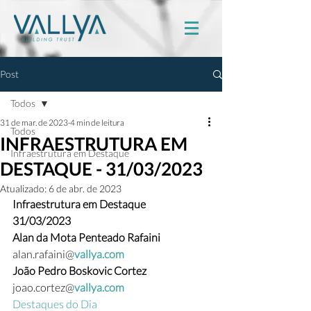
Post
Todos
31 de mar. de 2023
4 min de leitura
Todos
INFRAESTRUTURA EM
Infraestrutura em Destaque
DESTAQUE - 31/03/2023
Atualizado:
6 de abr. de 2023
Infraestrutura em Destaque
31/03/2023
Alan da Mota Penteado Rafaini 
alan.rafaini@
vallya.com
João Pedro Boskovic Cortez  
joao.cortez@
vallya.com
Destaques do Dia