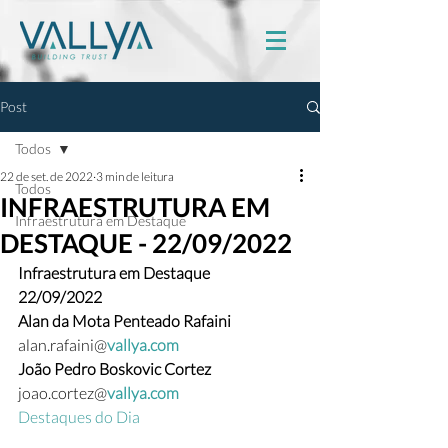
Post
Todos
22 de set. de 2022
3 min de leitura
Todos
INFRAESTRUTURA EM
Infraestrutura em Destaque
DESTAQUE - 22/09/2022
Infraestrutura em Destaque
22/09/2022
Alan da Mota Penteado Rafaini 
alan.rafaini@
vallya.com
João Pedro Boskovic Cortez 
joao.cortez@
vallya.com
Destaques do Dia