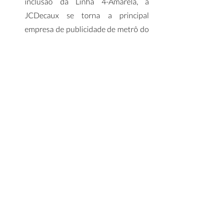
inclusão da Linha 4-Amarela, a 
JCDecaux se torna a principal 
empresa de publicidade de metrô do 
Brasil, alcançando 5,2 milhões de 
passageiros diariamente. 
(
PROPMARK
)
Painel Infra Mensal