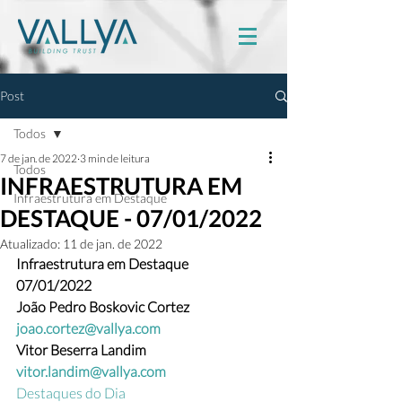
Post
Todos
7 de jan. de 2022
3 min de leitura
Todos
INFRAESTRUTURA EM
Infraestrutura em Destaque
DESTAQUE - 07/01/2022
Atualizado:
11 de jan. de 2022
Infraestrutura em Destaque
07/01/2022
João Pedro Boskovic Cortez 
joao.cortez@vallya.com
Vitor Beserra Landim  
vitor.landim@vallya.com
Destaques do Dia