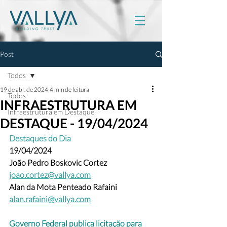
Post
Todos
19 de abr. de 2024
4 min de leitura
Todos
INFRAESTRUTURA EM
Infraestrutura em Destaque
DESTAQUE - 19/04/2024
Destaques do Dia
19/04/2024
João Pedro Boskovic Cortez 
joao.cortez@vallya.com
Alan da Mota Penteado Rafaini 
alan.rafaini@vallya.com
Governo Federal publica licitação para 