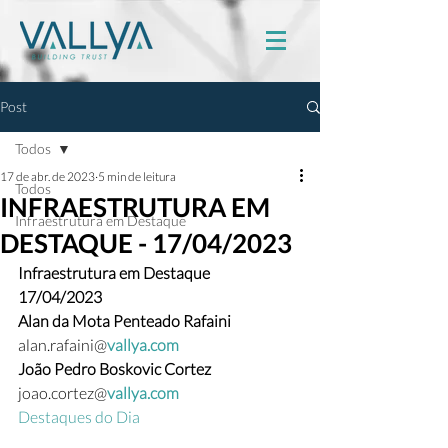
Post
Todos
17 de abr. de 2023
5 min de leitura
Todos
INFRAESTRUTURA EM
Infraestrutura em Destaque
DESTAQUE - 17/04/2023
Infraestrutura em Destaque
17/04/2023
Alan da Mota Penteado Rafaini 
alan.rafaini@
vallya.com
João Pedro Boskovic Cortez  
joao.cortez@
vallya.com
Destaques do Dia