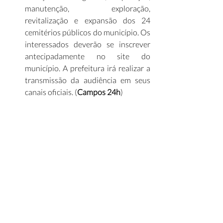
manutenção, exploração, 
revitalização e expansão dos 24 
cemitérios públicos do município. Os 
interessados deverão se inscrever 
antecipadamente no site do 
município. A prefeitura irá realizar a 
transmissão da audiência em seus 
canais oficiais. (
Campos 24h
)
Na última sexta-feira (14), a 
Prefeitura Municipal de Jaú (SP), por 
meio do Departamento de Licitações 
da Secretaria de Economia e 
Finanças, realizou a sessão de 
abertura de propostas referente aos 
serviços de modernização da 
infraestrutura urbana, que irão 
substituir a iluminação de todas as 
ruas do município. A empresa 