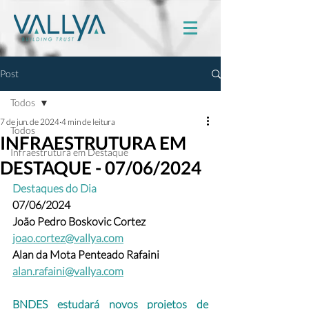
Post
Todos
7 de jun. de 2024
4 min de leitura
Todos
INFRAESTRUTURA EM
Infraestrutura em Destaque
DESTAQUE - 07/06/2024
Destaques do Dia
07/06/2024
João Pedro Boskovic Cortez 
joao.cortez@vallya.com
Alan da Mota Penteado Rafaini 
alan.rafaini@vallya.com
BNDES estudará novos projetos de 